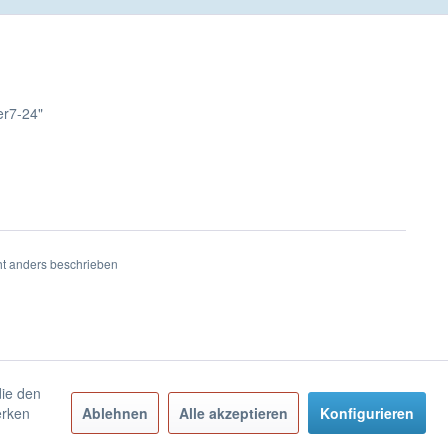
er7-24"
t anders beschrieben
die den
erken
Ablehnen
Alle akzeptieren
Konfigurieren