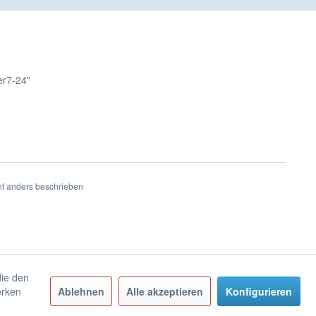
er7-24"
t anders beschrieben
die den
erken
Ablehnen
Alle akzeptieren
Konfigurieren