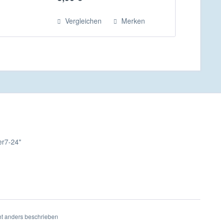
sowohl seine langjährige Erfahrung
auf...
Vergleichen
Merken
er7-24"
t anders beschrieben