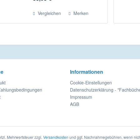
Fundament einer korrekten
Kalkulation in der Branche...
Vergleichen
Merken
ce
Informationen
ukt
Cookie-Einstellungen
Zahlungsbedingungen
Datenschutzerklärung - "Fachbüch
t
Impressum
AGB
setzl. Mehrwertsteuer zzgl.
Versandkosten
und ggf. Nachnahmegebühren, wenn nich