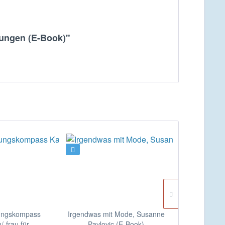
rungen (E-Book)"
ungskompass
Irgendwas mit Mode, Susanne
Beschäfti
-frau für...
Pavlovic (E-Book)
Altenpflege