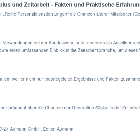
lus und Zeitarbeit - Fakten und Praktische Erfahru
 der „Reihe Personaldienstleistungen“ die Chancen älterer Mitarbeiter (G
elen Verwendungen bei der Bundeswehr, unter anderem als Ausbilder und
sowie einen umfassenden Einblick in die Zeitarbeitsbranche, um dieses
allem weil er nicht nur theoriegeleitet Ergebnisse und Fakten zusamm
z aber prägnant über die Chancen der Generation 50plus in der Zeitarbei
g: A7-24 Aumann GmbH, Editon Aumann