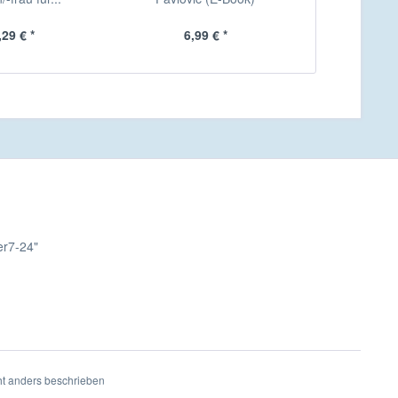
,29 € *
6,99 € *
ab 
er7-24"
t anders beschrieben